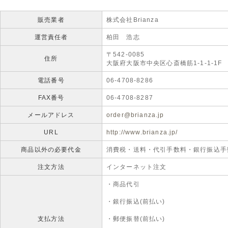
販売業者
株式会社Brianza
運営責任者
柏田 浩志
〒542-0085
住所
大阪府大阪市中央区心斎橋筋1-1-1-1F
電話番号
06-4708-8286
FAX番号
06-4708-8287
メールアドレス
order@brianza.jp
URL
http://www.brianza.jp/
商品以外の必要代金
消費税・送料・代引手数料・銀行振込手数
注文方法
インターネット注文
・商品代引
・銀行振込(前払い)
支払方法
・郵便振替(前払い)