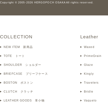
Copyright © 2005-2026 HERGOPOCH OSAKA All rights reserved.
COLLECTION
Leather
NEW ITEM 新商品
Waxed
TOTE トート
PrimeGrain
SHOULDER ショルダー
Glaze
BRIEFCASE ブリーフケース
Kingly
BOSTON ボストン
Travelers
CLUTCH クラッチ
Bridle
LEATHER GOODS 革小物
Vaquelo