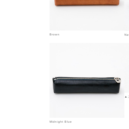
Brown
Na
▲
Midnight Blue